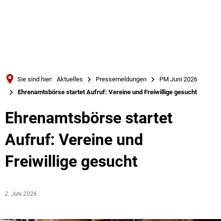
Türkçe
Українська
SUCHE
Polski
Português
Sie sind hier:
Aktuelles
Pressemeldungen
PM Juni 2026
Română
Ehrenamtsbörse startet Aufruf: Vereine und Freiwillige gesucht
Български
Ehrenamtsbörse startet
Русский
Aufruf: Vereine und
Deutsch
MENÜ
Freiwillige gesucht
2. Juni 2026