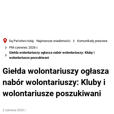
Türkçe
Українська
WYSZUKIWANIE
Polski
Português
Są Państwo tutaj:
Najnowsze wiadomości
Komunikaty prasowe
Română
PM czerwiec 2026 r.
Giełda wolontariuszy ogłasza nabór wolontariuszy: Kluby i
Български
wolontariusze poszukiwani
Русский
Giełda wolontariuszy ogłasza
Deutsch
MENÜ
nabór wolontariuszy: Kluby i
wolontariusze poszukiwani
2 czerwca 2026 r.