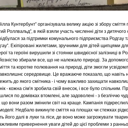
Вілла Кунтербунт" організувала велику акцію зі збору сміття
стий Роллвальд", в якій взяли участь численні діти з дитячого
 відбулася за підтримки комунального підприємства Родгау т
дгау". Екіпіровані жилетами, зручними для дітей щипцями дл
ерої та героїні вирушили зі стоянки швидкісної залізниці в Р
йозністю збирали все, що не належало природі. За допомого
міття та коротке полювання на природі, діти змогли усвідом
навколишнє середовище. Це вражаюче показало, що навіть 
лежить до якого смітника - і чому важливо захищати навкол
нік - кожна сім'я зробила свій внесок, і все було спільним. 
шлися по домівках втомлені, але задоволені - з безліччю чу
, що вони разом змінили світ на краще. Кампанія підкреслила
оделі: Недбало викинуте сміття на площах чи стежках рідко
ять його далі в луки та ліси, де воно може загрожувати твари
жливим привернення уваги дітей до цієї проблеми з ранньог