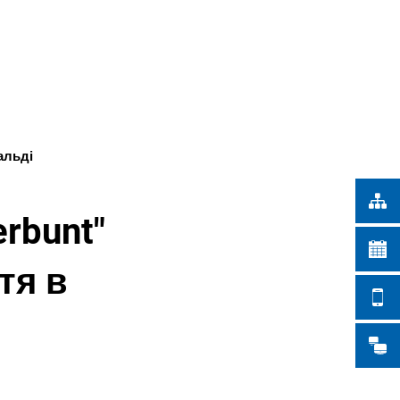
Türkçe
ІСЬКІ РОБОТИ
Українська
ПОШУК
Polski
Português
Română
вальді
Български
Русский
erbunt"
Deutsch
MENÜ
тя в