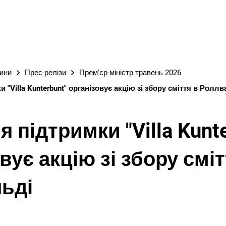
М
вини
Прес-релізи
Прем'єр-міністр травень 2026
 "Villa Kunterbunt" організовує акцію зі збору сміття в Ролл
я підтримки "Villa Kunt
вує акцію зі збору сміт
ьді