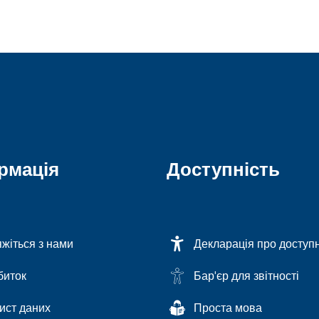
рмація
Доступність
яжіться з нами
Декларація про доступн
биток
Бар'єр для звітності
ист даних
Проста мова