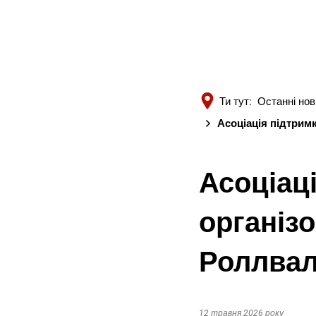
Ти тут:
Останні но
Асоціація підтримки
Асоціаці
організо
Роллвал
12 травня 2026 року