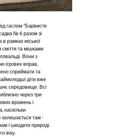
 під гаслом "Барвисте
 садка № 6 разом зі
а в рамках міської
я сміття та мішками
оллвальді. Вони з
ю ігрових вправ,
лено сприймати та
наймолодші діти вже
ишнє середовище. Всі
Приблизно через три
дових вражень і
, наскільки
 залишається там -
нам і шкодити природі.
о віку.