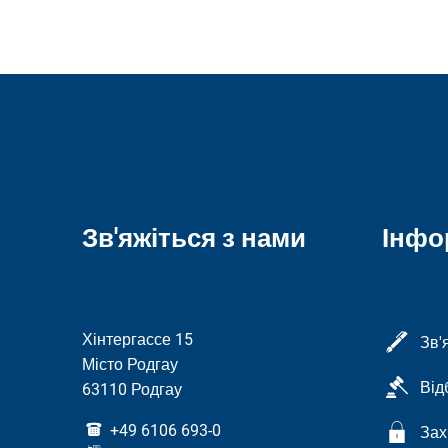
Зв'яжіться з нами
Інфо
Хінтергассе 15
Зв'
Місто Родгау
Від
63110 Родгау
+49 6106 693-0
Зах