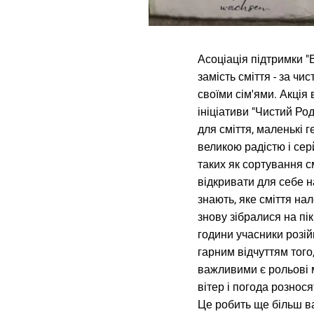
Асоціація підтримки "
замість сміття - за чи
своїми сім'ями. Акція
ініціативи "Чистий Ро
для сміття, маленькі г
великою радістю і сер
таких як сортування с
відкривати для себе 
знають, яке сміття на
знову зібралися на пік
години учасники розій
гарним відчуттям того
важливими є рольові м
вітер і погода рознос
Це робить ще більш ва