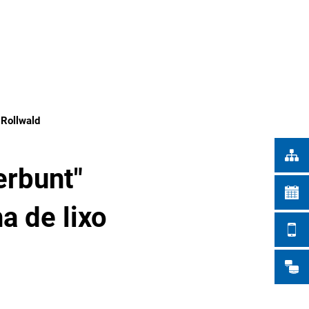
Türkçe
 NA CIDADE
Українська
PESQUISAR
Polski
Português
Română
 Rollwald
Български
Русский
erbunt"
Deutsch
MENÜ
a de lixo