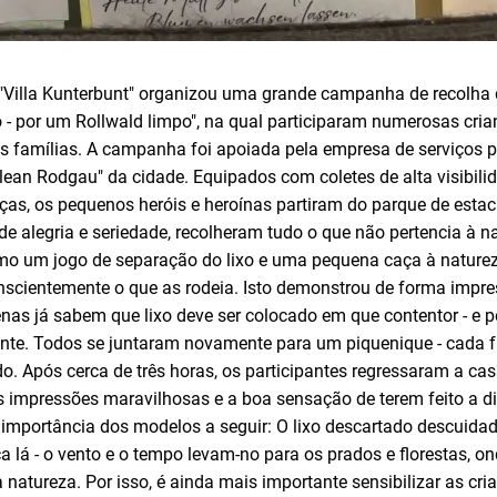
"Villa Kunterbunt" organizou uma grande campanha de recolha 
o - por um Rollwald limpo", na qual participaram numerosas cria
 famílias. A campanha foi apoiada pela empresa de serviços 
"Clean Rodgau" da cidade. Equipados com coletes de alta visibili
nças, os pequenos heróis e heroínas partiram do parque de est
e alegria e seriedade, recolheram tudo o que não pertencia à 
omo um jogo de separação do lixo e uma pequena caça à nature
onscientemente o que as rodeia. Isto demonstrou de forma imp
nas já sabem que lixo deve ser colocado em que contentor - e p
nte. Todos se juntaram novamente para um piquenique - cada f
ado. Após cerca de três horas, os participantes regressaram a 
as impressões maravilhosas e a boa sensação de terem feito a d
importância dos modelos a seguir: O lixo descartado descuid
 lá - o vento e o tempo levam-no para os prados e florestas, o
a natureza. Por isso, é ainda mais importante sensibilizar as cr