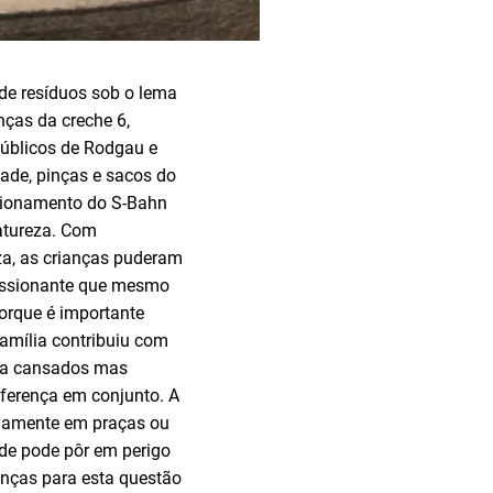
de resíduos sob o lema
nças da creche 6,
públicos de Rodgau e
dade, pinças e sacos do
acionamento do S-Bahn
natureza. Com
za, as crianças puderam
ressionante que mesmo
orque é importante
amília contribuiu com
casa cansados mas
iferença em conjunto. A
adamente em praças ou
nde pode pôr em perigo
ianças para esta questão