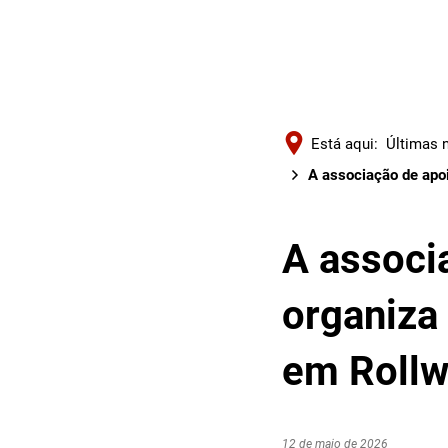
Está aqui:
Últimas n
A associação de apoi
A associa
organiza
em Rollw
12 de maio de 2026