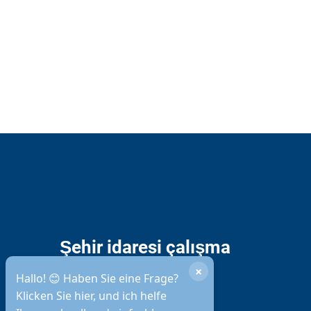
Şehir idaresi çalışma
saatleri
×
Hallo! 😊 Haben Sie eine Frage?
Klicken Sie hier, und ich helfe