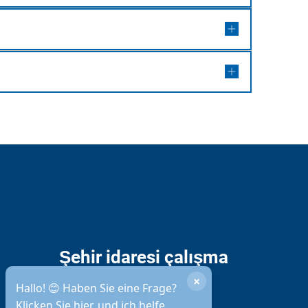
Şehir idaresi çalışma
saatleri
×
Hallo! 😊 Haben Sie eine Frage?
Klicken Sie hier, und ich helfe