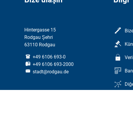
Hintergasse 15
Bize
Rodgau Şehri
Kün
63110 Rodgau
+49 6106 693-0
Ver
+49 6106 693-2000
Ban
stadt@rodgau.de
Diğe