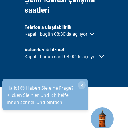
saatleri
Telefonla ulaşılabilirlik
Diğer açılış veya kapanış saatlerini gizlemek için tık
Kapalı:
bugün 08:30'da açılıyor
Vatandaşlık hizmeti
Diğer açılış veya kapanış saatlerini gizlemek için tık
Kapalı:
bugün saat 08:00'de açılıyor
×
Hallo! 😊 Haben Sie eine Frage?
Klicken Sie hier, und ich helfe
Ihnen schnell und einfach!