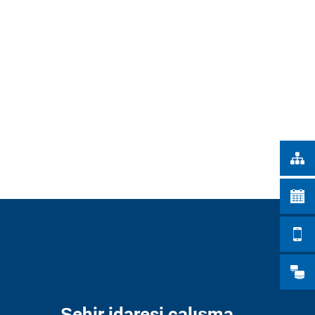
Türkçe
ŞEHİR İŞLERİ
Українська
ARAMA
Polski
Português
Română
Български
Русский
Deutsch
MENÜ
Şehir idaresi çalışma