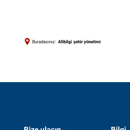
Buradasınız:
Altbilgi şehir yönetimi
Altbilgi
şehir
yönetimi
Bize ulaşın
Bilgi