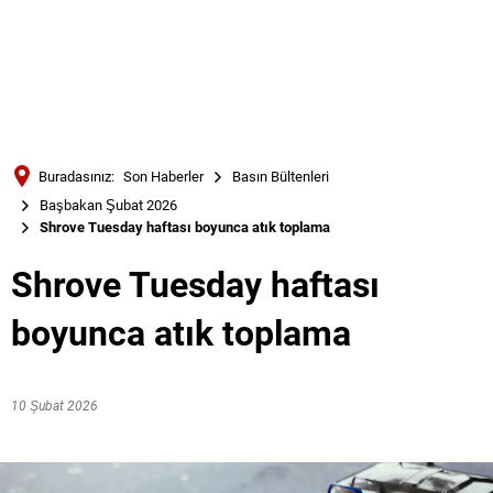
Türkçe
Українська
ARAMA
Polski
Português
Buradasınız:
Son Haberler
Basın Bültenleri
Română
Başbakan Şubat 2026
Shrove Tuesday haftası boyunca atık toplama
Български
Русский
Shrove Tuesday haftası
Deutsch
MENÜ
boyunca atık toplama
10 Şubat 2026