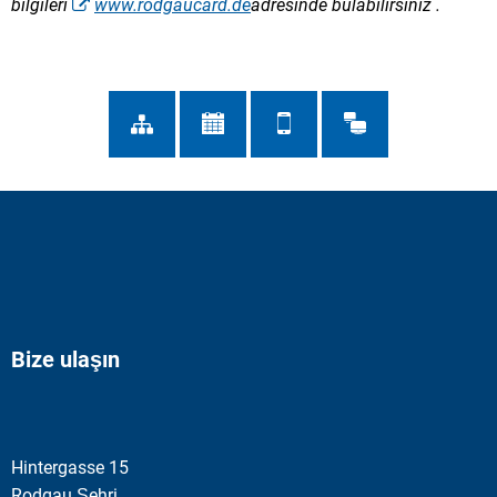
bilgileri
www.rodgaucard.de
adresinde
bulabilirsiniz
.
Bize ulaşın
Hintergasse 15
Rodgau Şehri