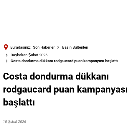
Türkçe
Українська
ARAMA
Polski
Português
Buradasınız:
Son Haberler
Basın Bültenleri
Română
Başbakan Şubat 2026
Costa dondurma dükkanı rodgaucard puan kampanyası başlattı
Български
Русский
Costa dondurma dükkanı
Deutsch
MENÜ
rodgaucard puan kampanyası
başlattı
10 Şubat 2026