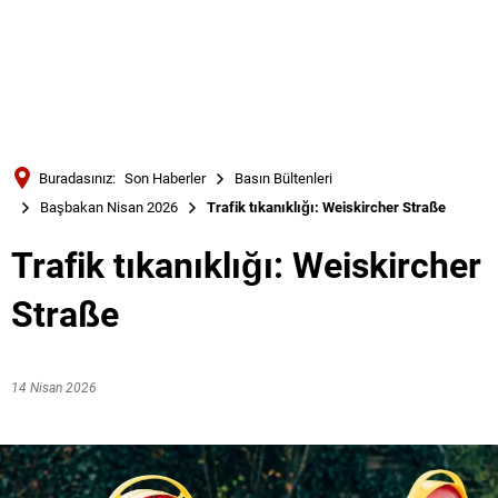
Türkçe
Українська
ARAMA
Polski
Português
Buradasınız:
Son Haberler
Basın Bültenleri
Română
Başbakan Nisan 2026
Trafik tıkanıklığı: Weiskircher Straße
Български
Trafik tıkanıklığı: Weiskircher
Русский
Straße
Deutsch
MENÜ
14 Nisan 2026