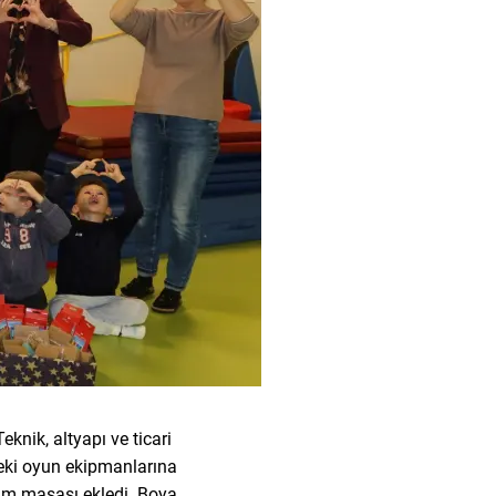
nik, altyapı ve ticari
teki oyun ekipmanlarına
kum masası ekledi. Boya