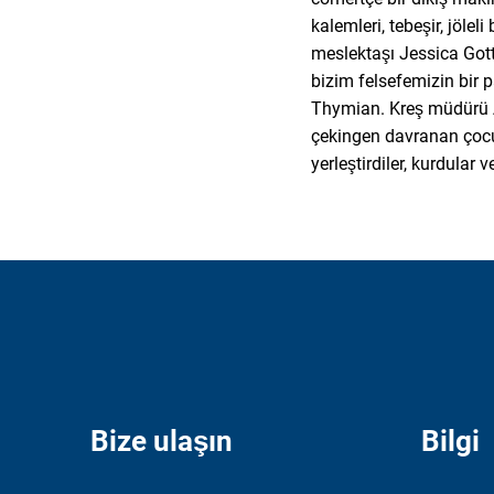
kalemleri, tebeşir, jöl
meslektaşı Jessica Gott
bizim felsefemizin bir 
Thymian. Kreş müdürü A
çekingen davranan çocuk
yerleştirdiler, kurdular v
Bize ulaşın
Bilgi