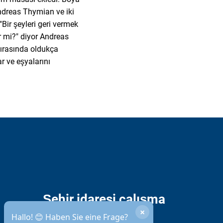
Andreas Thymian ve iki
Bir şeyleri geri vermek
r mi?" diyor Andreas
ırasında oldukça
r ve eşyalarını
Şehir idaresi çalışma
×
saatleri
Hallo! 😊 Haben Sie eine Frage?