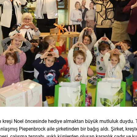
 kreşi Noel öncesinde hediye almaktan büyük mutluluk duydu. Tek
laşmış Piepenbrock aile şirketinden bir bağış aldı. Şirket, kreş
nesi, çalışma tezgahı, ışıklı küplerden oluşan karanlık çadır ve 