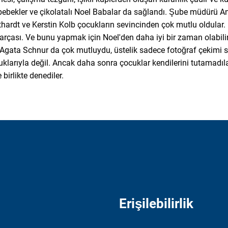
eli bebekler ve çikolatalı Noel Babalar da sağlandı. Şube müdürü 
hardt ve Kerstin Kolb çocukların sevincinden çok mutlu oldular. "
parçası. Ve bunu yapmak için Noel'den daha iyi bir zaman olabili
gata Schnur da çok mutluydu, üstelik sadece fotoğraf çekimi s
larıyla değil. Ancak daha sonra çocuklar kendilerini tutamadıla
e birlikte denediler.
Erişilebilirlik