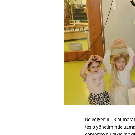
Belediyenin 18 numaralı
tesis yönetiminde uzman
cömertçe bir dikiş maki