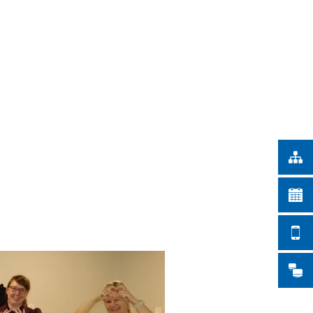
Türkçe
ŞEHİR İŞLERİ
Українська
ARAMA
Polski
Português
Română
Български
Русский
Deutsch
MENÜ