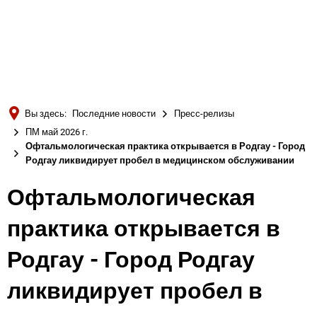
Türkçe
Українська
ПОИСК
Polski
Português
Вы здесь:
Последние новости
Пресс-релизы
Română
ПМ май 2026 г.
Офтальмологическая практика открывается в Родгау - Город
Български
Родгау ликвидирует пробел в медицинском обслуживании
Русский
Офтальмологическая
Deutsch
MENÜ
практика открывается в
Родгау - Город Родгау
ликвидирует пробел в