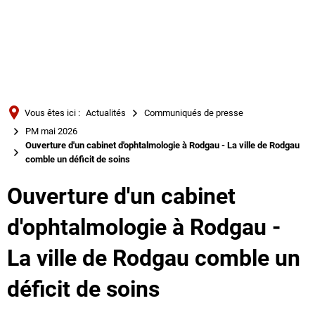
Türkçe
Українська
RECHERCHE
Polski
Português
Vous êtes ici :
Actualités
Communiqués de presse
Română
PM mai 2026
Ouverture d'un cabinet d'ophtalmologie à Rodgau - La ville de Rodgau
Български
comble un déficit de soins
Русский
Ouverture d'un cabinet
Deutsch
MENÜ
d'ophtalmologie à Rodgau -
La ville de Rodgau comble un
déficit de soins