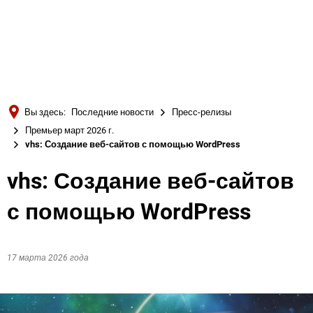
Türkçe
Українська
ПОИСК
Polski
Português
Вы здесь:
Последние новости
Пресс-релизы
Română
Премьер март 2026 г.
vhs: Создание веб-сайтов с помощью WordPress
Български
Русский
vhs: Создание веб-сайтов
Deutsch
MENÜ
с помощью WordPress
17 марта 2026 года