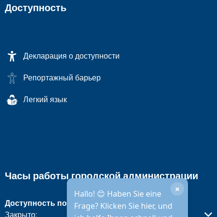
Доступность
Декларация о доступности
Репортажный барьер
Легкий язык
Часы работы городской администрации
×
Hallo! 😊 Haben Sie eine
Доступность по телефону
Frage? Klicken Sie hier, und
Нажмите, чтобы скрыть другое время открытия или закры
Закрыто: