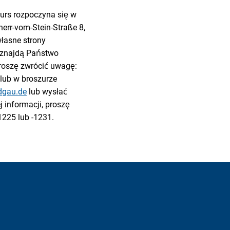
urs rozpoczyna się w
err-vom-Stein-Straße 8,
własne strony
 znajdą Państwo
 Proszę zwrócić uwagę:
 lub w broszurze
dgau.de
lub wysłać
 informacji, proszę
225 lub -1231.