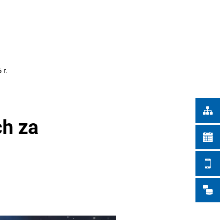
Türkçe
IEJSKIE
Українська
WYSZUKIWANIE
Polski
Português
 r.
Română
Български
Русский
ch za
Deutsch
MENÜ