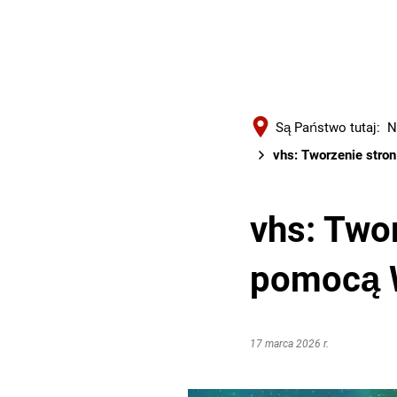
Są Państwo tutaj:
N
vhs: Tworzenie stro
vhs: Two
pomocą 
17 marca 2026 r.