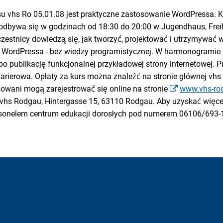
 vhs Ro 05.01.08 jest praktyczne zastosowanie WordPressa. K
i odbywa się w godzinach od 18:30 do 20:00 w Jugendhaus, Freih
czestnicy dowiedzą się, jak tworzyć, projektować i utrzymywać 
 WordPressa - bez wiedzy programistycznej. W harmonogramie
 po publikację funkcjonalnej przykładowej strony internetowej.
barierowa. Opłaty za kurs można znaleźć na stronie głównej vhs
owani mogą zarejestrować się online na stronie
www.vhs-ro
vhs Rodgau, Hintergasse 15, 63110 Rodgau. Aby uzyskać więcej
rsonelem centrum edukacji dorosłych pod numerem 06106/693-1