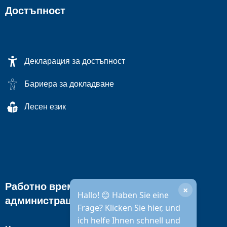
Достъпност
Декларация за достъпност
Бариера за докладване
Лесен език
Работно време на градската
×
Hallo! 😊 Haben Sie eine
администрация
Frage? Klicken Sie hier, und
ich helfe Ihnen schnell und