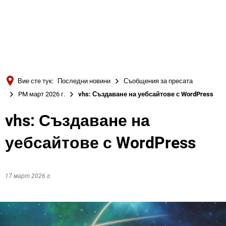
Türkçe
Українська
ТЪРСЕНЕ
Polski
Português
Вие сте тук:
Последни новини
Съобщения за пресата
Română
PM март 2026 г.
vhs: Създаване на уебсайтове с WordPress
Български
vhs: Създаване на
Русский
уебсайтове с WordPress
Deutsch
MENÜ
17 март 2026 г.