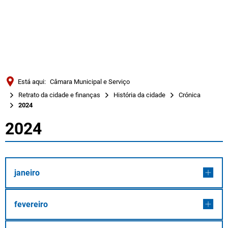
Türkçe
Українська
PESQUISAR
Polski
Português
Está aqui:
Câmara Municipal e Serviço
Română
Retrato da cidade e finanças
História da cidade
Crónica
2024
Български
2024
Русский
2024
Deutsch
MENÜ
janeiro
fevereiro