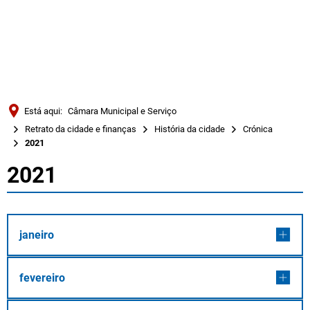
Türkçe
Українська
PESQUISAR
Polski
Português
Está aqui:
Câmara Municipal e Serviço
Română
Retrato da cidade e finanças
História da cidade
Crónica
2021
Български
2021
Русский
2021
Deutsch
MENÜ
janeiro
fevereiro