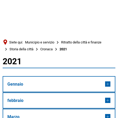
Türkçe
Українська
RICERCA
Polski
Português
Siete qui:
Municipio e servizio
Ritratto della città e finanze
Română
Storia della città
Cronaca
2021
Български
2021
2021
Русский
Deutsch
MENÜ
Gennaio
febbraio
Marzo