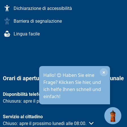
Dichiarazione di accessibilità
Barriera di segnalazione
Lingua facile
×
Hallo! 😊 Haben Sie eine
Orari di apertura dell'amministrazione comunale
Frage? Klicken Sie hier, und
ich helfe Ihnen schnell und
Disponibilità telefonica
einfach!
Fare clic per nascondere altri orari di apertura o chiusura
Chiusura:
apre il prossimo lunedì alle 08:30.
Servizio al cittadino
Fare clic per nascondere altri orari di apertura o chiusura
Chiuso:
apre il prossimo lunedì alle 08:00.