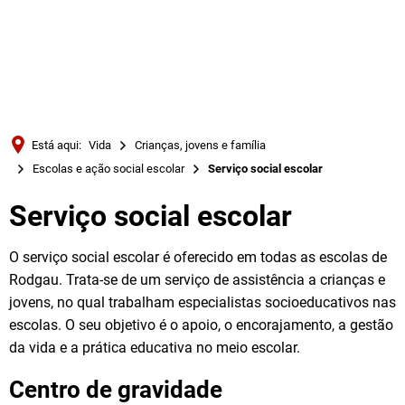
Türkçe
Українська
PESQUISAR
Polski
Português
Está aqui:
Vida
Crianças, jovens e família
Română
Escolas e ação social escolar
Serviço social escolar
Български
Serviço social escolar
Русский
Deutsch
O serviço social escolar é oferecido em todas as escolas de
MENÜ
Rodgau. Trata-se de um serviço de assistência a crianças e
jovens, no qual trabalham especialistas socioeducativos nas
escolas. O seu objetivo é o apoio, o encorajamento, a gestão
da vida e a prática educativa no meio escolar.
Centro de gravidade