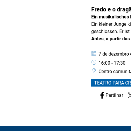
CATEGORIA: TEATR
Fredo e o drag
Ein musikalisches
Ein kleiner Junge k
geschlossen. Er is
Antes, a partir da
Data:
7 de dezembro 
Horário:
16:00 - 17:30
Centro comunit
TEATRO PARA C
Partilhar