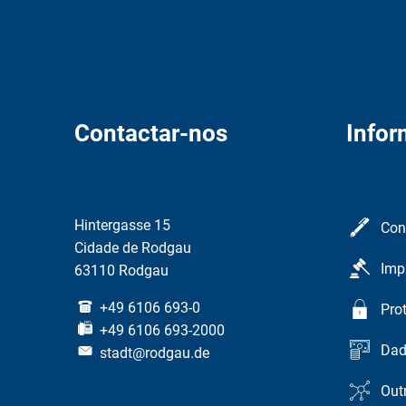
Contactar-nos
Info
Hintergasse 15
Con
Cidade de Rodgau
Imp
63110 Rodgau
+49 6106 693-0
Pro
+49 6106 693-2000
Dad
stadt@rodgau.de
Out