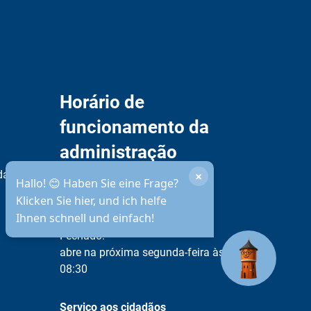
Horário de
funcionamento da
administração
municipal
idade
×
Hallo! 😊 Haben Sie eine Frage?
Klicken Sie hier, und ich helfe
Ihnen schnell und einfach!
Disponibilidade por telefone
Clique para ocultar outras horas de abertura ou fec
Fechado:
abre na próxima segunda-feira às
08:30
Serviço aos cidadãos