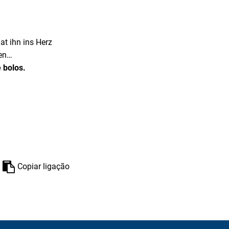
at ihn ins Herz
ben…
 bolos.
Copiar ligação