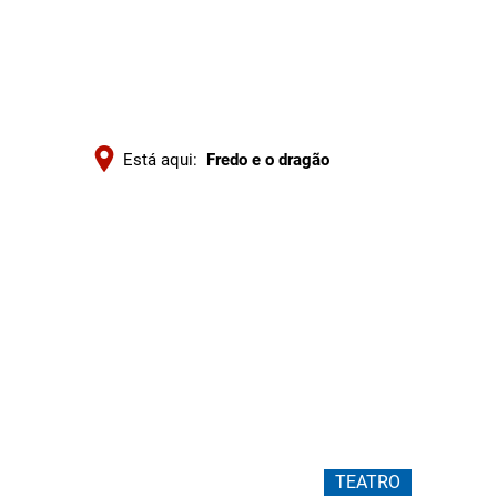
Está aqui:
Fredo e o dragão
Fredo
e
o
dragão
TEATRO