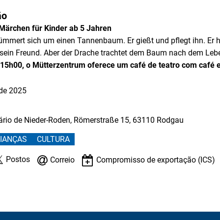
O
ão
 Märchen für Kinder ab 5 Jahren
ümmert sich um einen Tannenbaum. Er gießt und pflegt ihn. Er h
t sein Freund. Aber der Drache trachtet dem Baum nach dem Le
s 15h00, o Mütterzentrum oferece um café de teatro com café e
de 2025
ário de Nieder-Roden, Römerstraße 15, 63110 Rodgau
RIANÇAS
CULTURA
Postos
Correio
Compromisso de exportação (ICS)