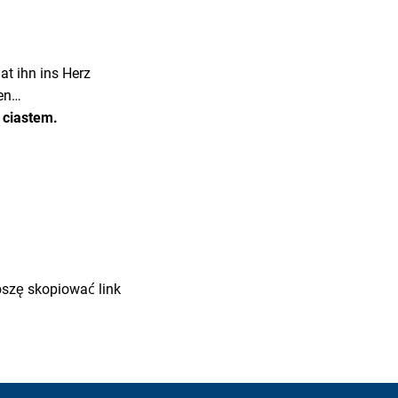
at ihn ins Herz
ben…
 ciastem.
oszę skopiować link