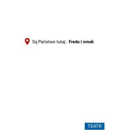
Są Państwo tutaj:
Fredo i smok
Fredo
i
smok
TEATR