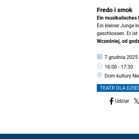
KATEGORIA: TEATR
Fredo i smok
Ein musikalisches
Ein kleiner Junge k
geschlossen. Er is
Wcześniej, od godz
Data:
7 grudnia 2025 
Czas:
16:00 - 17:30
Dom kultury Ni
TEATR DLA DZIEC
Udział