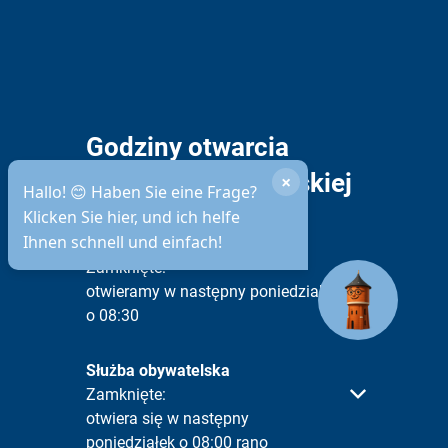
Godziny otwarcia
administracji miejskiej
×
Hallo! 😊 Haben Sie eine Frage?
Klicken Sie hier, und ich helfe
Ihnen schnell und einfach!
Dostępność telefoniczna
Proszę kliknąć, aby ukryć inne godziny otwarcia l
Zamknięte:
otwieramy w następny poniedziałek
o 08:30
Służba obywatelska
Proszę kliknąć, aby ukryć inne godziny otwarcia l
Zamknięte:
otwiera się w następny
poniedziałek o 08:00 rano