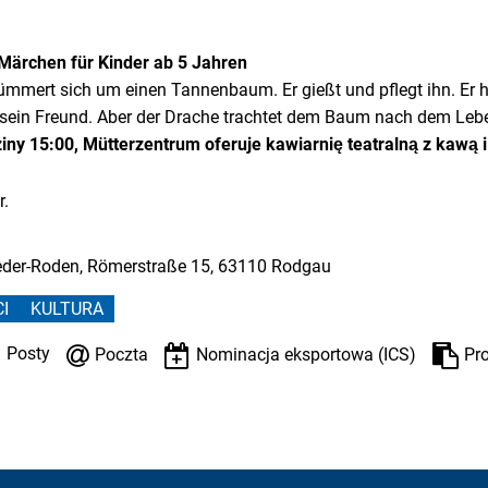
 Märchen für Kinder ab 5 Jahren
ümmert sich um einen Tannenbaum. Er gießt und pflegt ihn. Er h
t sein Freund. Aber der Drache trachtet dem Baum nach dem Le
iny 15:00, Mütterzentrum oferuje kawiarnię teatralną z kawą i
r.
eder-Roden, Römerstraße 15, 63110 Rodgau
I
KULTURA
Posty
Poczta
Nominacja eksportowa (ICS)
Pr