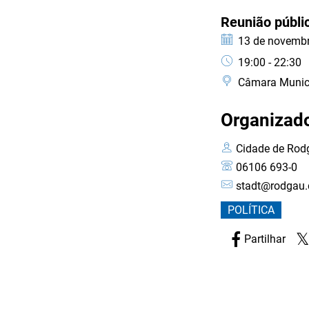
Consultivo
CATEGORIA: EVEN
Reunião públi
dos
Data:
13 de novembr
Horário:
19:00 - 22:30
Estrangeiros
Câmara Munici
Organizad
Cidade de Rod
06106 693-0
stadt@rodgau.
POLÍTICA
Partilhar