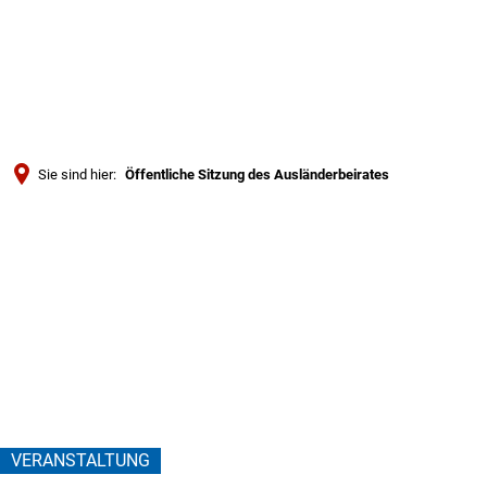
Türkçe
Українська
SUCHE
Polski
Português
Sie sind hier:
Öffentliche Sitzung des Ausländerbeirates
Română
Öffentliche
Български
Русский
Sitzung
Deutsch
MENÜ
des
Ausländerbeirates
VERANSTALTUNG