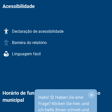
Acessibilidade
Declaração de acessibilidade
Barreira do relatório
Linguagem fácil
Horário de funcionamento da administração
×
Hallo! 😊 Haben Sie eine
municipal
Frage? Klicken Sie hier, und
ich helfe Ihnen schnell und