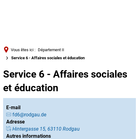
Türkçe
Українська
RECHERCHE
Polski
Português
Vous êtes ici :
Département II
Română
Service 6 - Affaires sociales et éducation
Български
Service 6 - Affaires sociales
Русский
et éducation
Deutsch
MENÜ
E-mail
fd6@rodgau.de
Adresse
Hintergasse 15, 63110 Rodgau
Autres informations