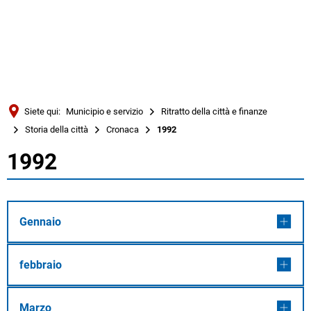
Türkçe
Українська
RICERCA
Polski
Português
Siete qui:
Municipio e servizio
Ritratto della città e finanze
Română
Storia della città
Cronaca
1992
Български
1992
1992
Русский
Deutsch
MENÜ
Gennaio
febbraio
Marzo