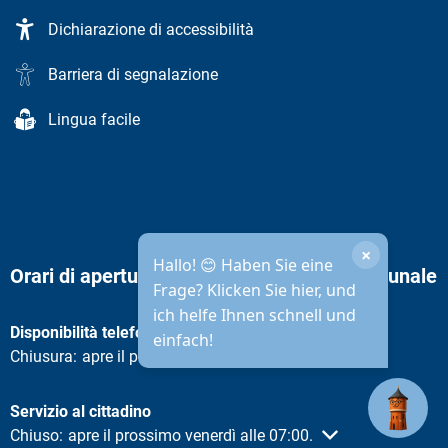
Dichiarazione di accessibilità
Barriera di segnalazione
Lingua facile
×
Hallo! 😊 Haben Sie eine
Orari di apertura dell'amministrazione comunale
Frage? Klicken Sie hier, und
ich helfe Ihnen schnell und
Disponibilità telefonica
einfach!
Fare clic per nascondere altri orari di apertura o chiusura
Chiusura:
apre il prossimo venerdì alle 08:30
.
Servizio al cittadino
Fare clic per nascondere altri orari di apertura o chiusura
Chiuso:
apre il prossimo venerdì alle 07:00.