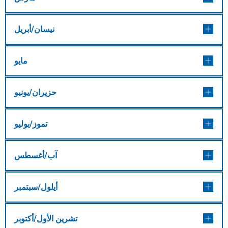
نيسان/أبريل
مايو
حزيران/يونيو
تموز/يوليو
آب/أغسطس
أيلول/سبتمبر
تشرين الأول/أكتوبر