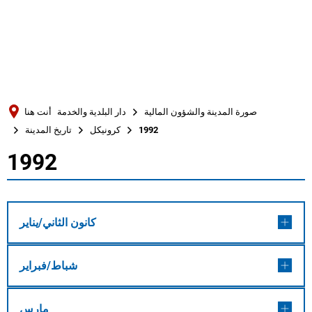
Türkçe
Українська
بحث
Polski
Português
صورة المدينة والشؤون المالية
دار البلدية والخدمة
أنت هنا
Română
1992
كرونيكل
تاريخ المدينة
Български
1992
1992
Русский
Deutsch
MENÜ
كانون الثاني/يناير
شباط/فبراير
مارس