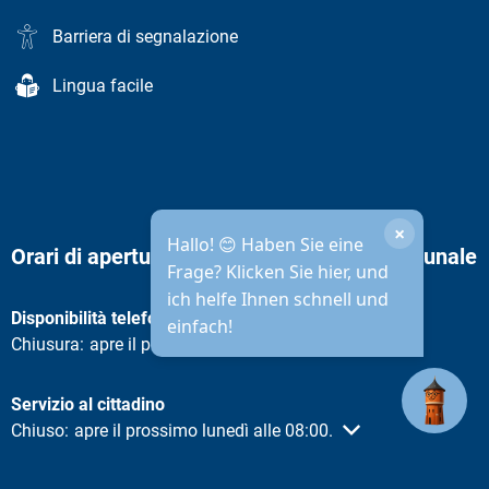
Barriera di segnalazione
Lingua facile
×
Hallo! 😊 Haben Sie eine
Orari di apertura dell'amministrazione comunale
Frage? Klicken Sie hier, und
ich helfe Ihnen schnell und
Disponibilità telefonica
einfach!
Fare clic per nascondere altri orari di apertura o chiusura
Chiusura:
apre il prossimo lunedì alle 08:30.
Servizio al cittadino
Fare clic per nascondere altri orari di apertura o chiusura
Chiuso:
apre il prossimo lunedì alle 08:00.