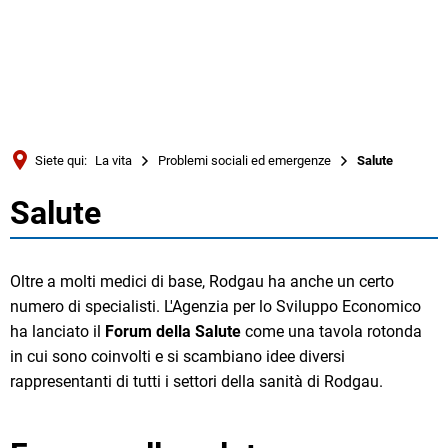
Türkçe
Українська
RICERCA
Polski
Português
Siete qui:
La vita
Problemi sociali ed emergenze
Salute
Română
Salute
Salute
Български
Русский
Oltre a molti medici di base, Rodgau ha anche un certo
Deutsch
MENÜ
numero di specialisti. L'Agenzia per lo Sviluppo Economico
ha lanciato il
Forum della Salute
come una tavola rotonda
in cui sono coinvolti e si scambiano idee diversi
rappresentanti di tutti i settori della sanità di Rodgau.