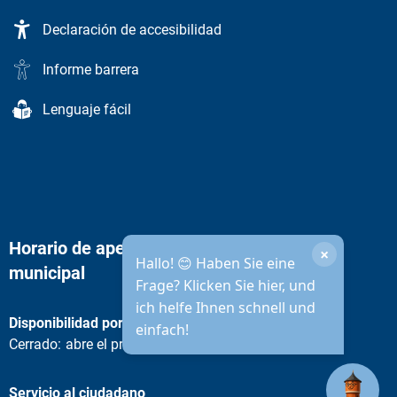
Declaración de accesibilidad
Informe barrera
Lenguaje fácil
Horario de apertura de la administración
×
Hallo! 😊 Haben Sie eine
municipal
Frage? Klicken Sie hier, und
ich helfe Ihnen schnell und
Disponibilidad por teléfono
einfach!
Pulse para ocultar otros horarios de apertura o cierre
Cerrado:
abre el próximo lunes a las 08:30 horas
Servicio al ciudadano