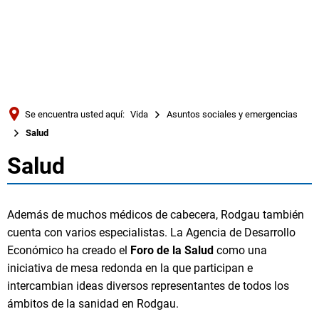
Türkçe
Українська
BUSQUE EN
Polski
Português
Se encuentra usted aquí:
Vida
Asuntos sociales y emergencias
Română
Salud
Български
Salud
Salud
Русский
Deutsch
MENÜ
Además de muchos médicos de cabecera, Rodgau también
cuenta con varios especialistas. La Agencia de Desarrollo
Económico ha creado el
Foro de la Salud
como una
iniciativa de mesa redonda en la que participan e
intercambian ideas diversos representantes de todos los
ámbitos de la sanidad en Rodgau.