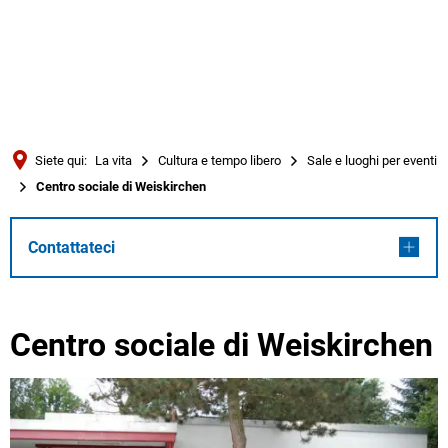
Türkçe
Українська
RICERCA
Polski
Português
Siete qui:
La vita
Cultura e tempo libero
Sale e luoghi per eventi
Română
Centro sociale di Weiskirchen
Български
Русский
Contattateci
Deutsch
MENÜ
Centro sociale di Weiskirchen