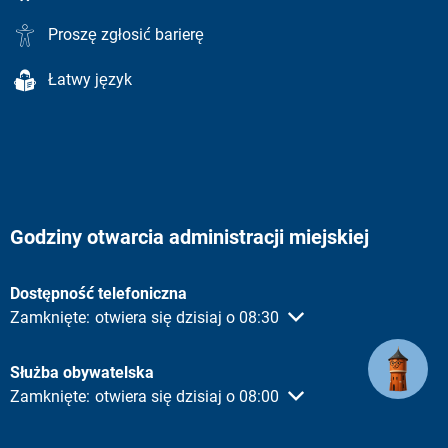
Proszę zgłosić barierę
Łatwy język
Godziny otwarcia administracji miejskiej
Dostępność telefoniczna
Proszę kliknąć, aby ukryć inne godziny otwarcia lub zamknięc
Zamknięte:
otwiera się dzisiaj o 08:30
Służba obywatelska
Proszę kliknąć, aby ukryć inne godziny otwarcia lub zamknięc
Zamknięte:
otwiera się dzisiaj o 08:00