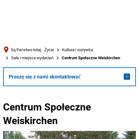
Türkçe
Українська
WYSZUKIWANIE
Polski
Português
Są Państwo tutaj:
Życie
Kultura i rozrywka
Română
Sale i miejsca wydarzeń
Centrum Społeczne Weiskirchen
Български
Русский
Proszę się z nami skontaktować
Deutsch
MENÜ
Centrum Społeczne
Weiskirchen