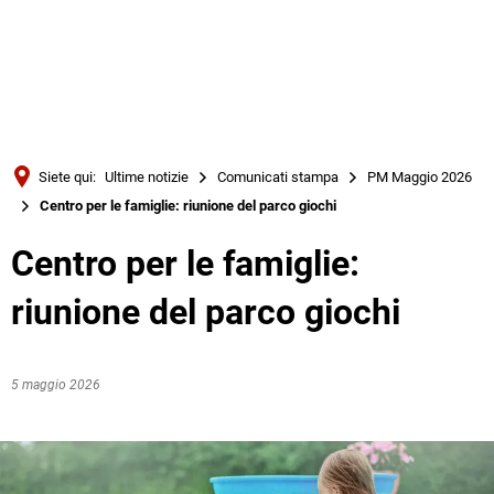
Türkçe
Українська
RICERCA
Polski
Português
Siete qui:
Ultime notizie
Comunicati stampa
PM Maggio 2026
Română
Centro per le famiglie: riunione del parco giochi
Български
Centro per le famiglie:
Русский
riunione del parco giochi
Deutsch
MENÜ
5 maggio 2026