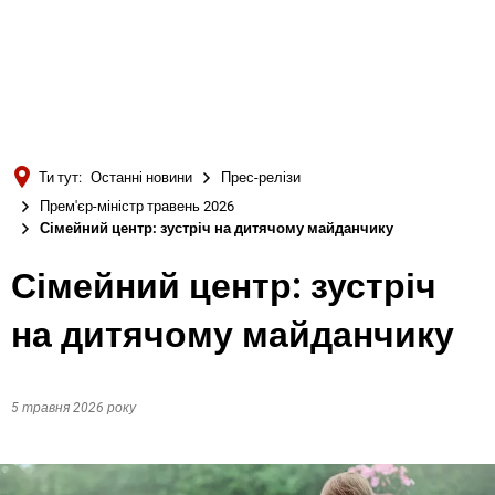
Türkçe
Українська
ПОШУК
Polski
Português
Ти тут:
Останні новини
Прес-релізи
Română
Прем'єр-міністр травень 2026
Сімейний центр: зустріч на дитячому майданчику
Български
Русский
Сімейний центр: зустріч
Deutsch
MENÜ
на дитячому майданчику
5 травня 2026 року