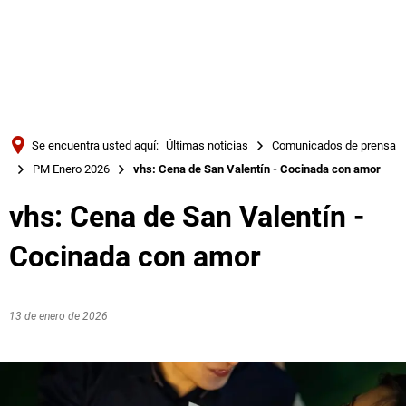
Türkçe
Українська
BUSQUE EN
Polski
Português
Se encuentra usted aquí:
Últimas noticias
Comunicados de prensa
Română
PM Enero 2026
vhs: Cena de San Valentín - Cocinada con amor
Български
vhs: Cena de San Valentín -
Русский
Cocinada con amor
Deutsch
MENÜ
13 de enero de 2026