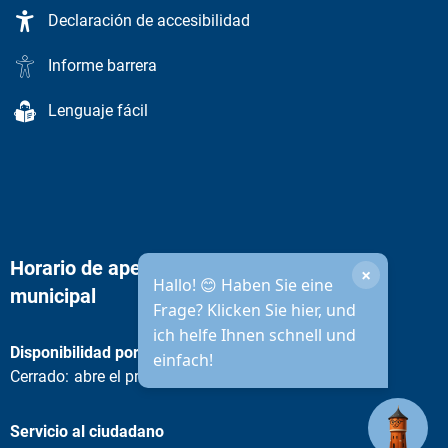
Declaración de accesibilidad
Informe barrera
Lenguaje fácil
Horario de apertura de la administración
×
Hallo! 😊 Haben Sie eine
municipal
Frage? Klicken Sie hier, und
ich helfe Ihnen schnell und
Disponibilidad por teléfono
einfach!
Pulse para ocultar otros horarios de apertura o cierre
Cerrado:
abre el próximo lunes a las 08:30 horas
Servicio al ciudadano