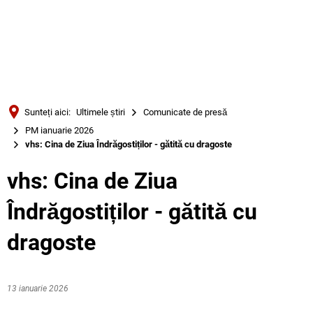
Türkçe
Українська
CĂUTARE
Polski
Português
Sunteți aici:
Ultimele știri
Comunicate de presă
Română
PM ianuarie 2026
vhs: Cina de Ziua Îndrăgostiților - gătită cu dragoste
Български
Русский
vhs: Cina de Ziua
Deutsch
MENÜ
Îndrăgostiților - gătită cu
dragoste
13 ianuarie 2026