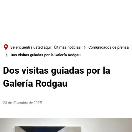
Türkçe
Українська
BUSQUE EN
Polski
Português
Se encuentra usted aquí:
Últimas noticias
Comunicados de prensa
Română
Dos visitas guiadas por la Galería Rodgau
Български
Dos visitas guiadas por la
Русский
Galería Rodgau
Deutsch
MENÜ
23 de diciembre de 2025