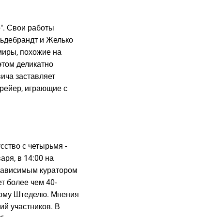
р". Свои работы
льдебрандт и Желько
миры, похожие на
этом деликатно
ича заставляет
рейер, играющие с
сство с четырьмя -
аря, в 14:00 на
езависимым куратором
т более чем 40-
кому Штеделю. Мнения
ний участников. В