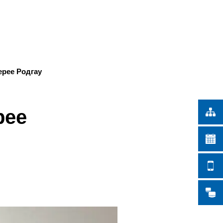
Türkçe
СКИЕ РАБОТЫ
Українська
ПОИСК
Polski
Português
ерее Родгау
Română
Български
рее
Русский
Deutsch
MENÜ