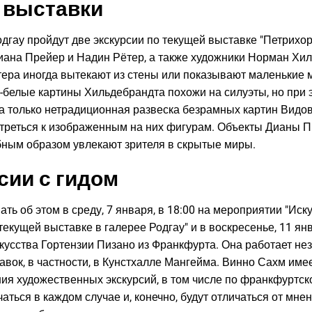
 выставки
одгау пройдут две экскурсии по текущей выставке "Петрихо
иана Прейер и Надин Рётер, а также художники Норман Хи
ера иногда вытекают из стены или показывают маленькие 
о-белые картины Хильдебрандта похожи на силуэты, но при 
 только нетрадиционная развеска безрамных картин Видов
треться к изображенным на них фигурам. Объекты Дианы П
бным образом увлекают зрителя в скрытые миры.
сии с гидом
ать об этом в среду, 7 января, в 18:00 на мероприятии "Иску
екущей выставке в галерее Родгау" и в воскресенье, 11 янв
скусства Гортензии Пизано из Франкфурта. Она работает н
авок, в частности, в Кунстхалле Мангейма. Винно Сахм имее
ия художественных экскурсий, в том числе по франкфуртс
чаться в каждом случае и, конечно, будут отличаться от мне