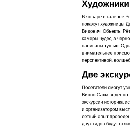
Художники
В январе в галерее Р
покажут художницы Д
Видович. Объекты Рёт
камеры чудес, а черн
написаны тушью. Одна
внимательнее присмо
перспективой, волше
Две экскур
Посетители смогут узн
Винно Сахм ведет по т
экскурсии историка и
и организатором выст
летний опыт проведен
двух гидов будут отли