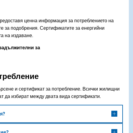
предоставя ценна информация за потреблението на
те за подобрения. Сертификатите за енергийни
та на издаване.
задължителни за
отребление
ърсене и сертификат за потребление. Всички жилищни
ат да избират между двата вида сертификати.
я?
ние?