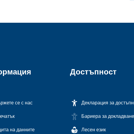
ормация
Достъпност
ржете се с нас
Декларация за достъпн
ечатък
Бариера за докладван
ита на данните
Лесен език