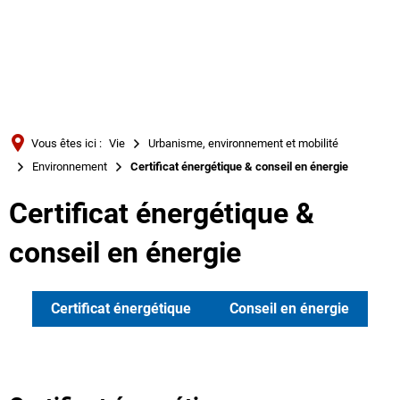
Türkçe
Українська
RECHERCHE
Polski
Português
Vous êtes ici :
Vie
Urbanisme, environnement et mobilité
Română
Environnement
Certificat énergétique & conseil en énergie
Български
Certificat énergétique &
Русский
conseil en énergie
Deutsch
MENÜ
Certificat énergétique
Conseil en énergie