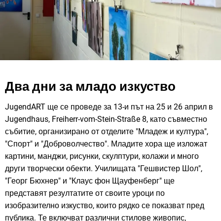
Два дни за младо изкуство
JugendART ще се проведе за 13-и път на 25 и 26 април в
Jugendhaus, Freiherr-vom-Stein-Straße 8, като съвместно
събитие, организирано от отделите "Младеж и култура",
"Спорт" и "Доброволчество". Младите хора ще изложат
картини, манджи, рисунки, скулптури, колажи и много
други творчески обекти. Училищата "Гешвистер Шол",
"Георг Бюхнер" и "Клаус фон Щауфенберг" ще
представят резултатите от своите уроци по
изобразително изкуство, които рядко се показват пред
публика. Те включват различни стилове живопис,