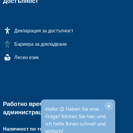
Достъпност
Декларация за достъпност
Бариера за докладване
Лесен език
Работно време на градската
×
Hallo! 😊 Haben Sie eine
администрация
Frage? Klicken Sie hier, und
ich helfe Ihnen schnell und
Наличност по телефона
einfach!