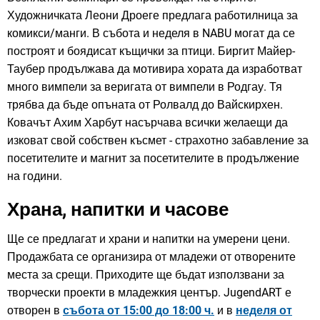
Художничката Леони Дроеге предлага работилница за
комикси/манги. В събота и неделя в NABU могат да се
построят и боядисат къщички за птици. Биргит Майер-
Таубер продължава да мотивира хората да изработват
много вимпели за веригата от вимпели в Родгау. Тя
трябва да бъде опъната от Ролвалд до Вайскирхен.
Ковачът Ахим Харбут насърчава всички желаещи да
изковат свой собствен късмет - страхотно забавление за
посетителите и магнит за посетителите в продължение
на години.
Храна, напитки и часове
Ще се предлагат и храни и напитки на умерени цени.
Продажбата се организира от младежи от отворените
места за срещи. Приходите ще бъдат използвани за
творчески проекти в младежкия център. JugendART е
отворен в
събота от 15:00 до 18:00 ч.
и в
неделя от