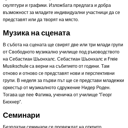
скулптури и графики. Изложбата предлага и добра
възможност за младите индивидуални участници да се
представят или да творят на място.
Музика на сцената
В събота на сцената ще свирят две или три млади групи
от Свободното музикално училище под ръководството
на Себастиан Шьонхалс. Себастиан Шьонхалс и Freie
Musikschule са верни на събитието от години. Там
отново и отново се представят нови и перспективни
групи. В неделя за първи път ще се представи младежки
оркестър от музикалното сдружение Нидер Роден.
Тогава ще пее Фатима, ученичка от училище "Георг
Бюхнер".
Семинари
Безплатни семинари се провеждат на открито.