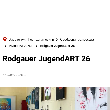
Türkçe
Українська
ТЪРСЕНЕ
Polski
Português
Вие сте тук:
Последни новини
Съобщения за пресата
Română
PM април 2026 г.
Rodgauer JugendART 26
Български
Rodgauer JugendART 26
Русский
Deutsch
MENÜ
14 април 2026 г.