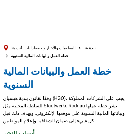
Türkçe
العربية
بحث
Українська
Română
نبذة عنا
المعلومات والأخبار والاضطرابات
أنت هنا
Български
خطة العمل والبيانات المالية السنوية
Русский
خطة العمل والبيانات المالية
Português
السنوية
Deutsch
MENÜ
وفقًا لقانون بلدية هيسيان (HGO)، يجب على الشركات المملوكة
للسلطة المحلية مثل Stadtwerke Rodgau نشر خطة عملها
وبياناتها المالية السنوية على موقعها الإلكتروني. ويهدف ذلك قبل
كل شيء إلى ضمان الشفافية وإعلام المواطنين.
أسباب النشر