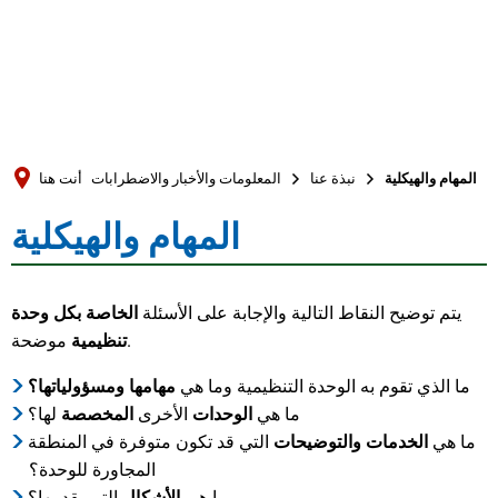
Türkçe
العربية
بحث
Українська
Română
المهام والهيكلية
نبذة عنا
المعلومات والأخبار والاضطرابات
أنت هنا
Български
المهام والهيكلية
المهام
Русский
Português
والهيكلية
يتم توضيح النقاط التالية والإجابة على الأسئلة
الخاصة بكل
وحدة
Deutsch
MENÜ
موضحة.
تنظيمية
ما الذي تقوم به الوحدة التنظيمية وما هي
مهامها ومسؤولياتها؟
ما هي
الوحدات
الأخرى
المخصصة
لها؟
ما هي
الخدمات والتوضيحات
التي قد تكون متوفرة في المنطقة
المجاورة للوحدة؟
ما هي
الأشكال
التي يقدمها؟