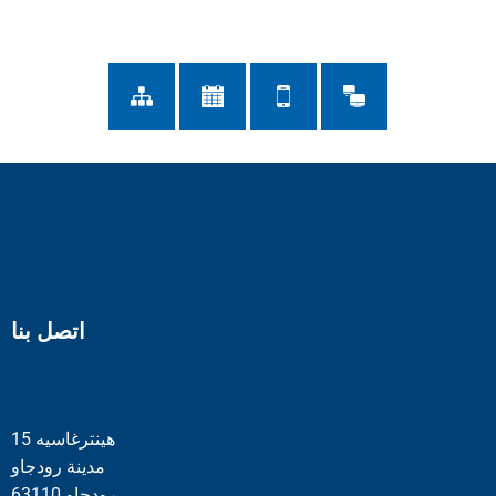
اتصل بنا
هينترغاسيه 15
مدينة رودجاو
63110 رودجاو