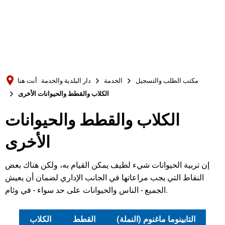
Türkçe
Українська
بحث
Polski
Português
مكتب الطلب والتسجيل
الخدمة
دار البلدية والخدمة
أنت هنا
Română
الكلاب والقطط والحيوانات الأخرى
Български
الكلاب والقطط والحيوانات
Русский
الأخرى
Deutsch
MENÜ
إن تربية الحيوانات شيء لطيف يمكن القيام به، ولكن هناك بعض
النقاط التي يجب مراعاتها في الجانب الإداري لضمان أن يعيش
الجميع - الناس والحيوانات على حد سواء - في وئام.
التابينوما ماغنوم (النملة)
القطط
الكلاب