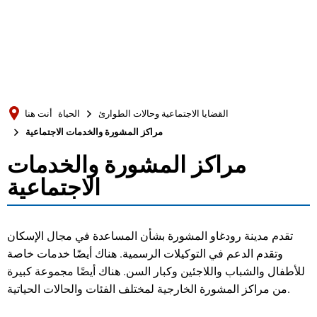
Türkçe
Українська
بحث
Polski
Português
القضايا الاجتماعية وحالات الطوارئ
الحياة
أنت هنا
Română
مراكز المشورة والخدمات الاجتماعية
Български
مراكز المشورة والخدمات
مراكز
Русский
الاجتماعية
المشورة
Deutsch
MENÜ
والخدمات
تقدم مدينة رودغاو المشورة بشأن المساعدة في مجال الإسكان
وتقدم الدعم في التوكيلات الرسمية. هناك أيضًا خدمات خاصة
الاجتماعية
للأطفال والشباب واللاجئين وكبار السن. هناك أيضًا مجموعة كبيرة
من مراكز المشورة الخارجية لمختلف الفئات والحالات الحياتية.