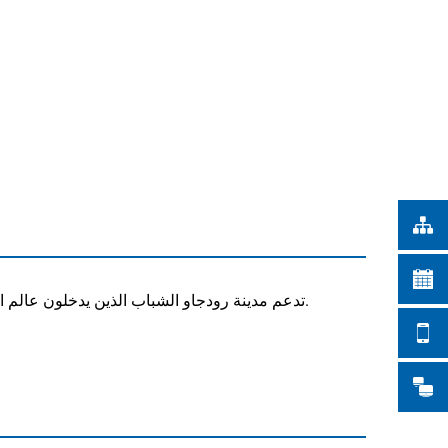
Türkçe
أعمال المدينة
Українська
بحث
Polski
Português
Română
Български
Русский
Deutsch
MENÜ
تدعم مدينة رودجاو الشباب الذين يدخلون عالم العمل ببرامج مختلفة. فبالإضافة إلى معرض التعليم التقليدي، تدعمهم المشاريع المختلفة وترافقهم في طريقهم نحو حياة مستقلة.