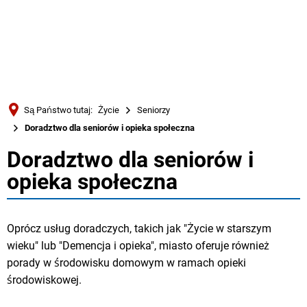
Türkçe
Українська
WYSZUKIWANIE
Polski
Português
Są Państwo tutaj:
Życie
Seniorzy
Română
Doradztwo dla seniorów i opieka społeczna
Български
Doradztwo dla seniorów i
Doradztwo
Русский
opieka społeczna
dla
Deutsch
MENÜ
seniorów
Oprócz usług doradczych, takich jak "Życie w starszym
wieku" lub "Demencja i opieka", miasto oferuje również
i
porady w środowisku domowym w ramach opieki
opieka
środowiskowej.