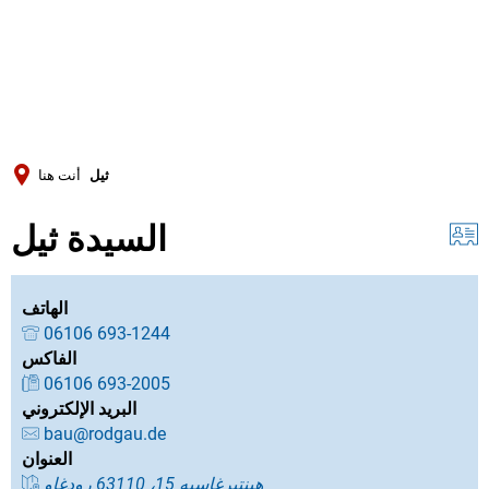
Türkçe
Українська
بحث
Polski
Português
ثيل
أنت هنا
Română
السيدة ثيل
Български
Русский
Deutsch
الهاتف
MENÜ
06106 693-1244
الفاكس
06106 693-2005
البريد الإلكتروني
bau@rodgau.de
العنوان
هينتيرغاسيه 15، 63110 رودغاو