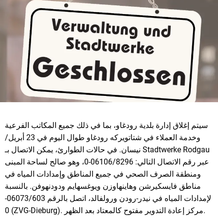
سيتم إغلاق إدارة بلدية رودغاو، بما في ذلك جميع المكاتب الفرعية
وخدمة العملاء في شتاتويركه رودغاو طوال اليوم في 23 أبريل/
نيسان. في حالات الطوارئ، يمكن الاتصال بـ Stadtwerke Rodgau
عبر رقم الاتصال التالي: 06106/8296-0، وهو صالح لساحة المبنى
ومنطقة الصرف الصحي في جميع المناطق وإمدادات المياه في
مناطق فايسكيرشن وهاينهاوزن ويوغسهايم ودودنهوفن. بالنسبة
لإمدادات المياه في نيدر-رودن ورولفالد، اتصل بالرقم 06073/603-
0 (ZVG-Dieburg). مركز إعادة التدوير مفتوح كالمعتاد بعد الظهر.