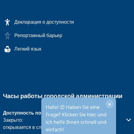
Декларация о доступности
Репортажный барьер
Легкий язык
Часы работы городской администрации
×
Hallo! 😊 Haben Sie eine
Доступность по телефону
Frage? Klicken Sie hier, und
Нажмите, чтобы скрыть другое время открытия или закры
Закрыто:
ich helfe Ihnen schnell und
открывается в следующую пятницу в 08:30 утра
einfach!