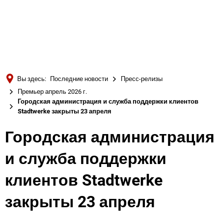
Türkçe
Українська
ПОИСК
Polski
Português
Вы здесь:
Последние новости
Пресс-релизы
Română
Премьер апрель 2026 г.
Городская администрация и служба поддержки клиентов
Български
Stadtwerke закрыты 23 апреля
Русский
Городская администрация
Deutsch
MENÜ
и служба поддержки
клиентов Stadtwerke
закрыты 23 апреля